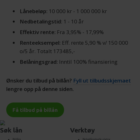
Lånebeløp:
10 000 kr - 1 000 000 kr
Nedbetalingstid:
1 - 10 år
Effektiv rente:
Fra 3,95% - 17,99%
Renteeksempel:
Eff. rente 5,90 % v/ 150 000
o/5 år. Totalt 173485,-
Belåningsgrad:
Inntil 100% finansiering
Ønsker du tilbud på billån?
Fyll ut tilbudsskjemaet
lengre opp på denne siden.
Få tilbud på billån
Søk lån
Verktøy
Billån
Boliglånskalkulator