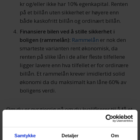
kr og/eller ikke har 10% egenkapital. Renten
på et billån uten sikkerhet er høyere enn
både kaskofritt billån og ordinært billån.
Finansiere bilen ved å stille sikkerhet i
boligen (rammelån):
Rammelån
er nok den
smarteste varianten rent økonomisk, da
renten på slike lån i de aller fleste tilfellene
ligger lavere enn hva tilfellet er for ordinære
billån. Et rammelån krever imidlertid solid
økonomi da du maksimalt kan låne 60% av
boligens verdi.
Om du er nysgjerrig på om du kvalifiserer til å få et
gunstig billån kan du fylle ut skjemaet på denne
siden og få raskt svar.
Samtykke
Detaljer
Om