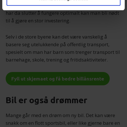
alle kan basere seg på dette alene. Om bilen man
har da slutter å fungere optimalt kan man bli nødt
til å gjøre en stor investering.
Selv i de store byene kan det være vanskelig å
basere seg utelukkende på offentlig transport,
spesielt om man har barn som trenger transport til
barnehage, skole, trening og fritidsaktiviteter.
Fyll ut skjemaet og få bedre billånsrente
Bil er også drømmer
Mange går med en drøm om ny bil. Det kan være
snakk om en flott sportsbil, eller like gjerne bare en