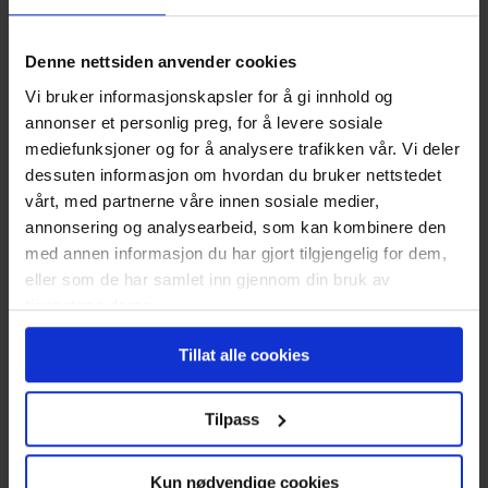
Få tilbud på billån
Denne nettsiden anvender cookies
Vi bruker informasjonskapsler for å gi innhold og
Du kan også refinansiere billånet
annonser et personlig preg, for å levere sosiale
mediefunksjoner og for å analysere trafikken vår. Vi deler
Det er mulig å refinansiere billån, også billån hvor
dessuten informasjon om hvordan du bruker nettstedet
det er det er tatt pant i bilen. Les mer om dette og
vårt, med partnerne våre innen sosiale medier,
søk om refinansiering av billånet
på lån.no.
annonsering og analysearbeid, som kan kombinere den
med annen informasjon du har gjort tilgjengelig for dem,
Bilbehovet kommer ofte
eller som de har samlet inn gjennom din bruk av
tjenestene deres.
uanmeldt
Tillat alle cookies
I store deler av landet er en bil nærmest et
nødvendig transportmiddel. Norge er et langstrakt
Tilpass
land med liten befolkning, så det er vanskelig å ha
hyppige nok avganger på offentlig transport til at
Kun nødvendige cookies