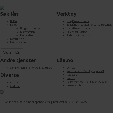
Søk lån
Verktøy
Billån
Boliglånskalkulator
Boliglån
Boliglånskalkulator for par (2 personer)
Boliglån for unge
Hyttelånskalkulator
Fastrentelån
Billånskalkulator
Rammelån
Forbrukslånskalkulator
Forbrukslån
Refinansiering
Vis alle lån
Andre tjenster
Lån.no
Sammenlign alle norske kredittkort
Om oss
Kundeservice / Vanlige spørsmål
Diverse
Facebook
Twitter
Personvern og informasjonskapsler
Artikler
Brukervilkår
Ordliste
Alt innhold på Lån.no er opphavsrettslig beskyttet © 2026 Lån.No AS.
Lån.No AS Org nr 933 584 119
Adresse: Revåveien 20, 3070 Sande I Vestfold