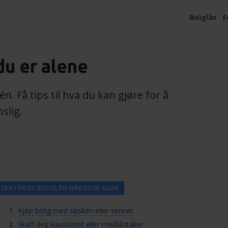
Boliglån
F
 du er alene
n. Få tips til hva du kan gjøre for å
slig.
SILK FÅR DU BOLIGLÅN NÅR DU ER ALENE
Kjøp bolig med søsken eller venner
Skaff deg kausjonist eller medlåntaker