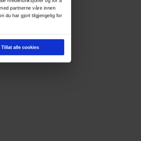
iale mediefunksjoner og for å
 med partnerne våre innen
u har gjort tilgjengelig for
Tillat alle cookies