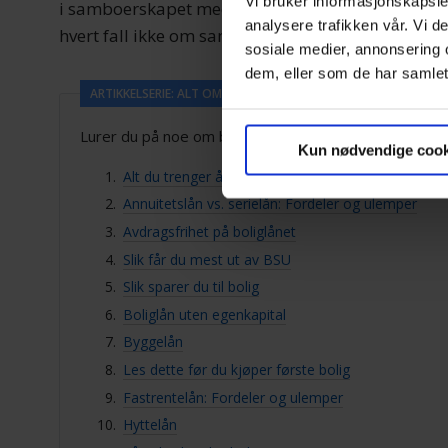
Vi bruker informasjonskapsler
i samboerskapet med en forventning om at du vil h
analysere trafikken vår. Vi 
hvert fall ikke om samboerskapet ikke er langsikt
sosiale medier, annonsering 
dem, eller som de har samlet
ARTIKKELSERIE: ALT OM BOLIGLÅN
Lurer du på noe om boliglån? Få svar på det du lurer p
Kun nødvendige cook
Alt du trenger å vite om rammelån
Annuitetslån vs. serielån: Fordeler og ulemper
Avdragsfrihet på boliglånet
Slik får du mest ut av BSU
Slik sparer du til bolig
Boliglån uten egenkapital
Byggelån
Les dette før du kjøper første bolig
Fastrentelån: Fordeler og ulemper
Hyttelån