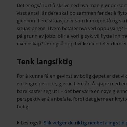
Det er også lurt å skrive ned hva man gjør dersom e
visst antall år dere skal bo sammen før det å flyt
gjennom flere situasjoner som kan oppstå og skriv
situasjonene. Hvem betaler hva ved oppussing? H
på grunn av jobb, blir alvorlig syk, vil flytte inn 
uvennskap? Før også opp hvilke eiendeler dere e
Tenk langsiktig
For å kunne få en gevinst av boligkjøpet er det 
en lengre periode, gjerne flere år. Å kjøpe med 
bare kaster seg ut i – det bør være en nøye gjenn
perspektiv er å anbefale, fordi det gjerne er knytt
bolig.
Les også:
Slik velger du riktig nedbetalingstid 