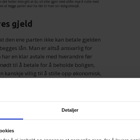
er det heller ikke gitt at du vil sitte igjen med altfor mye å rutte med
m at begge parter skal ha råd til hver sin bolig etterpå.
res gjeld
 at den ene parten ikke kan betale gjelden
begges lån. Man er altså ansvarlig for
n har en klar avtale med hverandre før
ødt til å betale for å beholde boligen,
 kanskje villig til å stille opp økonomisk,
noe høyere.
Detaljer
t godt alternativ å kjøpe med en venn om
iver ned alt som kan dukke opp av
ookies
og hvordan dere da vil løse det. Ikke gå inn