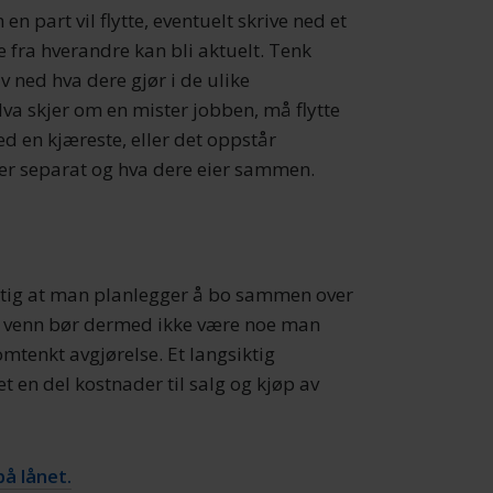
n part vil flytte, eventuelt skrive ned et
te fra hverandre kan bli aktuelt. Tenk
 ned hva dere gjør i de ulike
va skjer om en mister jobben, må flytte
med en kjæreste, eller det oppstår
ier separat og hva dere eier sammen.
viktig at man planlegger å bo sammen over
en venn bør dermed ikke være noe man
omtenkt avgjørelse. Et langsiktig
et en del kostnader til salg og kjøp av
på lånet.