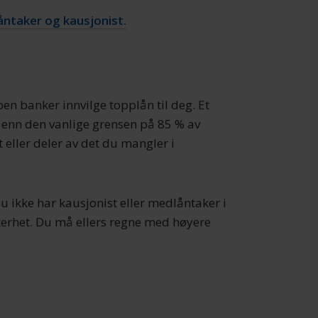
åntaker og kausjonist.
en banker innvilge topplån til deg. Et
mer enn den vanlige grensen på 85 % av
 eller deler av det du mangler i
u ikke har kausjonist eller medlåntaker i
kkerhet. Du må ellers regne med høyere