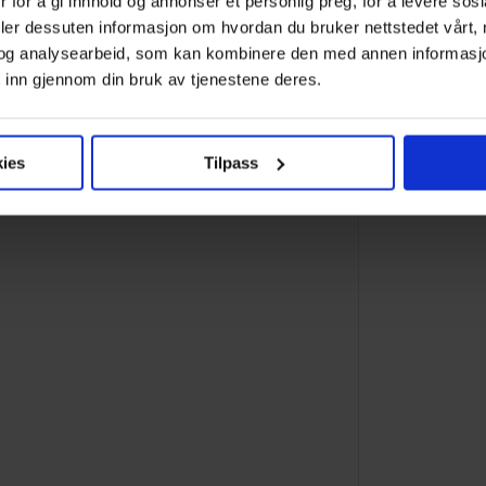
 for å gi innhold og annonser et personlig preg, for å levere sos
a råd til å kjøpe bolig alene etterpå, i
deler dessuten informasjon om hvordan du bruker nettstedet vårt,
ig.
og analysearbeid, som kan kombinere den med annen informasjon d
 inn gjennom din bruk av tjenestene deres.
å i vår artikkelserie om temaet.
ies
Tilpass