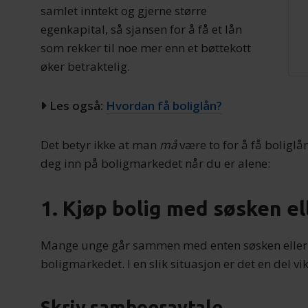
samlet inntekt og gjerne større
egenkapital, så sjansen for å få et lån
som rekker til noe mer enn et bøttekott
øker betraktelig.
Les også:
Hvordan få boliglån?
Det betyr ikke at man
må
være to for å få boliglå
deg inn på boligmarkedet når du er alene:
1. Kjøp bolig med søsken e
Mange unge går sammen med enten søsken eller 
boligmarkedet. I en slik situasjon er det en del v
Skriv samboeravtale