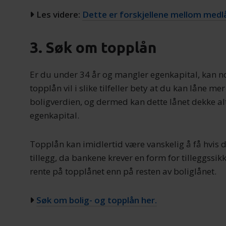
Les videre:
Dette er forskjellene mellom medl
3. Søk om topplån
Er du under 34 år og mangler egenkapital, kan no
topplån vil i slike tilfeller bety at du kan låne 
boligverdien, og dermed kan dette lånet dekke alt
egenkapital.
Topplån kan imidlertid være vanskelig å få hvis d
tillegg, da bankene krever en form for tilleggssi
rente på topplånet enn på resten av boliglånet.
Søk om bolig- og topplån her.