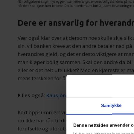
Når boligprisene stiger mye og gevinsten etter salget av deres bolig skal deles på to, 
når dere skal kjøpe hver for dere. Det kan derfor være lurt å justere forventningen o
Dere er ansvarlig for hverand
Vær også klar over at dersom noe skulle skje slik
sin, vil banken kreve at den andre betaler ned på 
hverandres gjeld, og det er desto viktigere at ma
man kjøper bolig sammen. Skal den andre da bli n
eller er det helt utelukket? Med en kjæreste er man
mens terskelen for å sponse venner ofte vil være 
Les også:
Kausjonist: Dette må du vite.
Samtykke
Kort oppsummert vil det i mange tilfeller være e
du ikke har råd til det alene. Pass på at dere skr
Denne nettsiden anvender c
forutsette og uforutsette utgifter og situasjoner, 