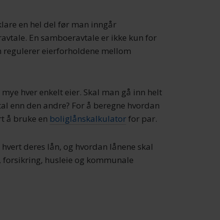
lare en hel del før man inngår
tale. En samboeravtale er ikke kun for
m regulerer eierforholdene mellom
 mye hver enkelt eier. Skal man gå inn helt
ital enn den andre? For å beregne hvordan
rt å bruke en
boliglånskalkulator
for par.
r hvert deres lån, og hvordan lånene skal
m, forsikring, husleie og kommunale